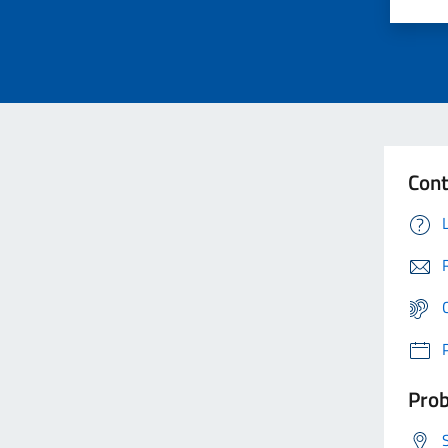
Cont
Prob