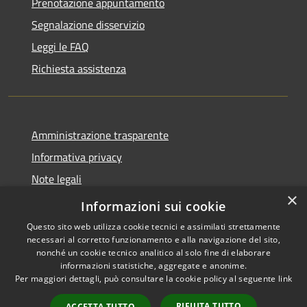
Prenotazione appuntamento
Segnalazione disservizio
Leggi le FAQ
Richiesta assistenza
Amministrazione trasparente
Informativa privacy
Note legali
×
Dichiarazione di accessibilità
Informazioni sui cookie
Questo sito web utilizza cookie tecnici e assimilati strettamente
necessari al corretto funzionamento e alla navigazione del sito,
nonché un cookie tecnico analitico al solo fine di elaborare
informazioni statistiche, aggregate e anonime.
RSS
Copyright © 2026 • Comune di
Per maggiori dettagli, può consultare la cookie policy al seguente
link
Accessibilità
San Teodoro • Powered by
Privacy
Municipium
Accesso
•
RIFIUTA TUTTO
ACCETTA TUTTO