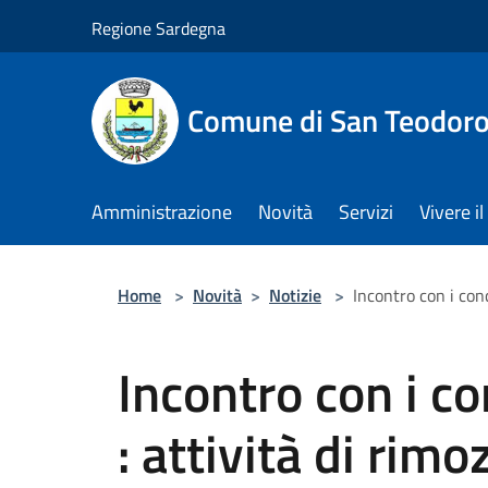
Salta al contenuto principale
Regione Sardegna
Comune di San Teodor
Amministrazione
Novità
Servizi
Vivere 
Home
>
Novità
>
Notizie
>
Incontro con i con
Incontro con i c
: attività di rimo