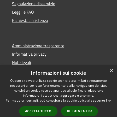
Segnalazione disservizio
Leggi le FAQ
Richiesta assistenza
Amministrazione trasparente
Informativa privacy
Note legali
×
Dichiarazione di accessibilità
Informazioni sui cookie
Questo sito web utilizza cookie tecnici e assimilati strettamente
necessari al corretto funzionamento e alla navigazione del sito,
nonché un cookie tecnico analitico al solo fine di elaborare
informazioni statistiche, aggregate e anonime.
RSS
Copyright © 2026 • Comune di
Per maggiori dettagli, può consultare la cookie policy al seguente
link
Accessibilità
San Teodoro • Powered by
Privacy
Municipium
Accesso
•
RIFIUTA TUTTO
ACCETTA TUTTO
Cookie
redazione