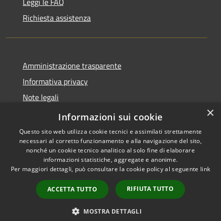
Leggi le FAQ
Richiesta assistenza
Amministrazione trasparente
Informativa privacy
Note legali
×
Dichiarazione di accessibilità
Informazioni sui cookie
Questo sito web utilizza cookie tecnici e assimilati strettamente
necessari al corretto funzionamento e alla navigazione del sito,
nonché un cookie tecnico analitico al solo fine di elaborare
informazioni statistiche, aggregate e anonime.
RSS
Copyright © 2026 • Comune di
Per maggiori dettagli, può consultare la cookie policy al seguente
link
Accessibilità
San Teodoro • Powered by
Privacy
Municipium
Accesso
•
RIFIUTA TUTTO
ACCETTA TUTTO
Cookie
redazione
Mappa del sito
MOSTRA DETTAGLI