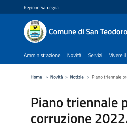
Salta al contenuto principale
Regione Sardegna
Comune di San Teodor
Amministrazione
Novità
Servizi
Vivere 
Home
>
Novità
>
Notizie
>
Piano triennale p
Piano triennale 
corruzione 202