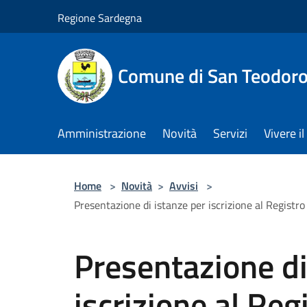
Salta al contenuto principale
Regione Sardegna
Comune di San Teodor
Amministrazione
Novità
Servizi
Vivere 
Home
>
Novità
>
Avvisi
>
Presentazione di istanze per iscrizione al Registr
Presentazione di
iscrizione al Reg