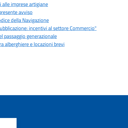
 alle imprese artigiane
 presente avviso
Codice della Navigazione
bblicazione: incentivi al settore Commercio"
nel passaggio generazionale
a alberghiere e locazioni brevi