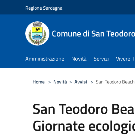
Salta al contenuto principale
Regione Sardegna
Comune di San Teodor
Amministrazione
Novità
Servizi
Vivere 
Home
>
Novità
>
Avvisi
>
San Teodoro Beach C
San Teodoro Bea
Giornate ecologic