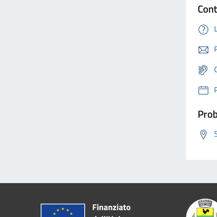
Cont
Prob