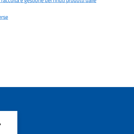
accolta e gestione dei rifiuti prodotti dalle
erse
?