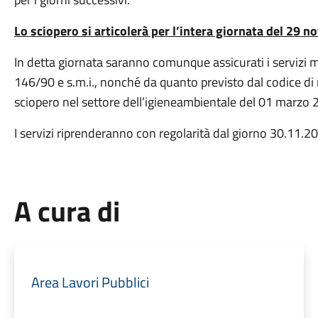
Lo sciopero si articolerà per l’intera giornata del 29 n
In detta giornata saranno comunque assicurati i servizi mi
146/90 e s.m.i., nonché da quanto previsto dal codice di r
sciopero nel settore dell’igieneambientale del 01 marzo 
I servizi riprenderanno con regolarità dal giorno 30.11.2
A cura di
Area Lavori Pubblici