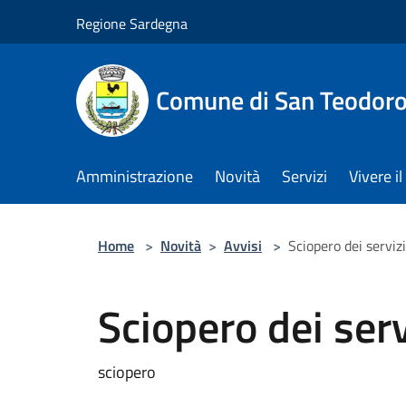
Salta al contenuto principale
Regione Sardegna
Comune di San Teodor
Amministrazione
Novità
Servizi
Vivere 
Home
>
Novità
>
Avvisi
>
Sciopero dei serviz
Sciopero dei serv
sciopero