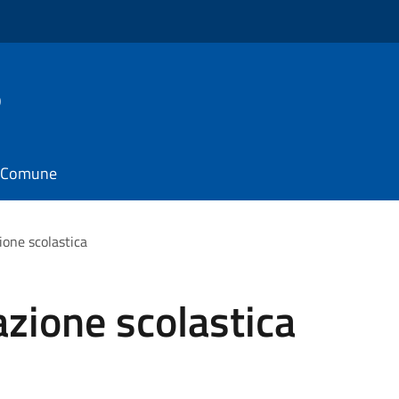
o
il Comune
ione scolastica
zione scolastica