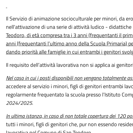
Il Servizio di animazione socioculturale per minori, da er
nell'attivazione di una serie di attività ludico - didattiche
Teodoro, di età compresa tra i 3 anni (frequentanti il prim
anni (frequentanti l’ultimo anno della Scuola Primaria) p
dando priorità alle famiglie in cui entrambi i genitori svol
Il requisito dell’attività lavorativa non si applica ai genitor
Nel caso in cui i posti disponibili non vengano totalmente as
accedere al servizio i minori, figli di genitori entrambi la
regolarmente frequentato la scuola presso l’Istituto Co
2024/2025.
In ultima istanza, in caso di non totale copertura dei 120 po
tutti i minori, figli di genitori che, pur non essendo reside
lavorativa nel Comune di San Teodoro.