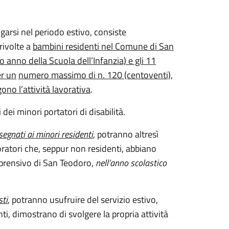
ogarsi nel periodo estivo, consiste
 rivolte a
bambini residenti nel Comune di San
o anno della Scuola dell’Infanzia) e gli 11
er un
numero massimo di n. 120 (centoventi),
gono l’attività lavorativa
.
i dei minori portatori di disabilità.
segnati ai minori residenti
, potranno altresì
voratori che, seppur non residenti, abbiano
mprensivo di San Teodoro,
nell’anno scolastico
sti
,
potranno usufruire del servizio estivo,
nti, dimostrano di svolgere la propria attività