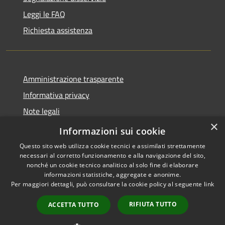
Leggi le FAQ
Richiesta assistenza
Amministrazione trasparente
Informativa privacy
Note legali
×
Dichiarazione di accessibilità
Informazioni sui cookie
Questo sito web utilizza cookie tecnici e assimilati strettamente
necessari al corretto funzionamento e alla navigazione del sito,
nonché un cookie tecnico analitico al solo fine di elaborare
informazioni statistiche, aggregate e anonime.
RSS
Copyright © 2026 • Comune di
Per maggiori dettagli, può consultare la cookie policy al seguente
link
Accessibilità
San Teodoro • Powered by
Privacy
Municipium
Accesso
•
RIFIUTA TUTTO
ACCETTA TUTTO
Cookie
redazione