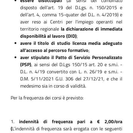
essere disoccupati
(ai sensi del combinato
disposto dell’art. 19 del D.Lgs. n. 150/2015 e
dell’art. 4, comma 15-quater del D.L. n. 4/2019) e
aver reso ai Centri per l'impiego operanti nel
territorio regionale
la dichiarazione di immediata
disponibilità al lavoro (DID)
;
avere il titolo di studio licenza media adeguato
all’accesso al percorso formativo
;
aver stipulato il Patto di Servizio Personalizzato
(PSP)
, ai sensi del D.Lgs 150/15 art. 20 e s.m.i. -
D.L. n. 4/19 convertito con L. n. 26/19 e s.m.i. -
D.M. 5/11/2021 G.U. 306 del 27/12/21, e che il
medesimo sia in corso di validità.
Per la frequenza dei corsi è previsto:
1.
indennità di frequenza pari a € 2,00/ora
(
L’indennità di frequenza sarà erogata con le seguenti