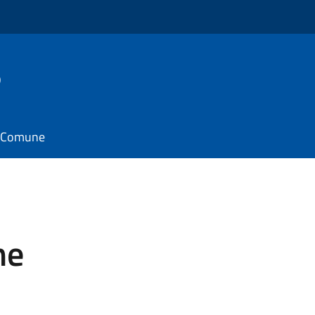
o
il Comune
me