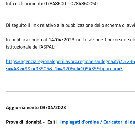
Info e chiarimenti: 07848600 - 0784860050
Di seguito il link relativo alla pubblicazione dello schema di av
In pubblicazione dal 14/04/2023 nella sezione Concorsi e sel
istituzionale dell'ASPAL:
https://agenziaregionaleperillavoro.regione.sardegna.it/j/v/23
s=44&v=9&c=93505&c1=4920&id=105435&tipoconc=3
Aggiornamento 03/04/2023
Prove di idoneità - Esiti
Impiegati d'ordine / Caricatori di da