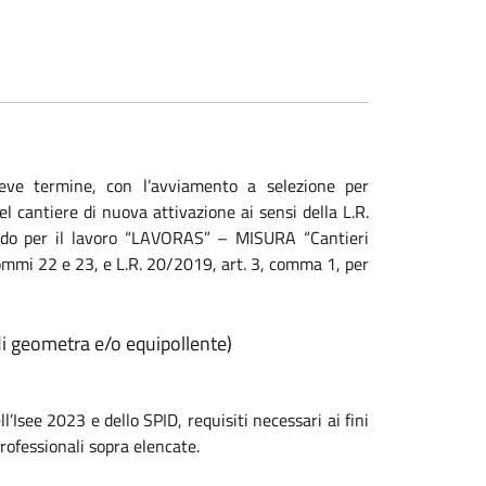
reve termine, con l’avviamento a selezione per
l cantiere di nuova attivazione ai sensi della L.R.
ndo per il lavoro “LAVORAS” – MISURA “Cantieri
ommi 22 e 23, e L.R. 20/2019, art. 3, comma 1, per
di geometra e/o equipollente)
’Isee 2023 e dello SPID, requisiti necessari ai fini
rofessionali sopra elencate.