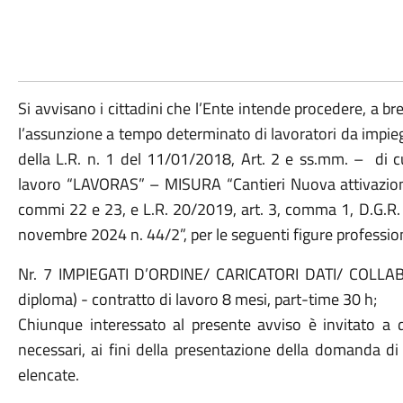
Si avvisano i cittadini che l’Ente intende procedere, a b
l’assunzione a tempo determinato di lavoratori da impieg
della L.R. n. 1 del 11/01/2018, Art. 2 e ss.mm. – di c
lavoro “LAVORAS” – MISURA “Cantieri Nuova attivazion
commi 22 e 23, e L.R. 20/2019, art. 3, comma 1, D.G.R.
novembre 2024 n. 44/2”, per le seguenti figure profession
Nr. 7 IMPIEGATI D’ORDINE/ CARICATORI DATI/ COLLABO
diploma) - contratto di lavoro 8 mesi, part-time 30 h;
Chiunque interessato al presente avviso è invitato a do
necessari, ai fini della presentazione della domanda di
elencate.