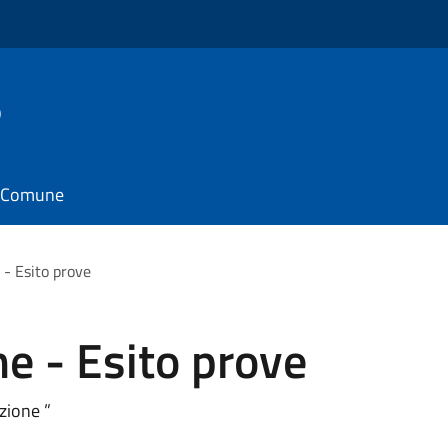
o
il Comune
- Esito prove
e - Esito prove
zione ”