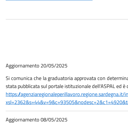
Aggiornamento 20/05/2025
Si comunica che la graduatoria approvata con determina
stata pubblicata sul portale istituzionale dell'ASPAL ed è 
https://agenziaregionaleperillavoro.regione.sardegna.it/
xsl=2362&s=44&v=9&c=93505&nodesc=2&c1=4920&ti
Aggiornamento 08/05/2025