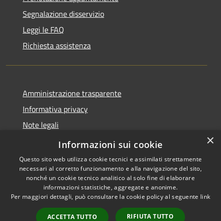
Segnalazione disservizio
Leggi le FAQ
Richiesta assistenza
Amministrazione trasparente
Informativa privacy
Note legali
×
Dichiarazione di accessibilità
Informazioni sui cookie
Questo sito web utilizza cookie tecnici e assimilati strettamente
necessari al corretto funzionamento e alla navigazione del sito,
nonché un cookie tecnico analitico al solo fine di elaborare
informazioni statistiche, aggregate e anonime.
RSS
Copyright © 2026 • Comune di
Per maggiori dettagli, può consultare la cookie policy al seguente
link
Accessibilità
San Teodoro • Powered by
Privacy
Municipium
Accesso
•
RIFIUTA TUTTO
ACCETTA TUTTO