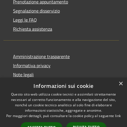
Prenotazione appuntamento
Segnalazione disservizio
Leggi le FAQ
Richiesta assistenza
Amministrazione trasparente
Informativa privacy
Note legali
×
Dichiarazione di accessibilità
Informazioni sui cookie
Questo sito web utilizza cookie tecnici e assimilati strettamente
necessari al corretto funzionamento e alla navigazione del sito,
nonché un cookie tecnico analitico al solo fine di elaborare
informazioni statistiche, aggregate e anonime.
RSS
Copyright © 2026 • Comune di
Per maggiori dettagli, può consultare la cookie policy al seguente
link
Accessibilità
San Teodoro • Powered by
Privacy
Municipium
Accesso
•