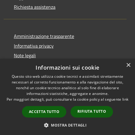
Richiesta assistenza
Amministrazione trasparente
Informativa privacy
Note legali
×
Dichiarazione di accessibilità
Informazioni sui cookie
Questo sito web utilizza cookie tecnici e assimilati strettamente
necessari al corretto funzionamento e alla navigazione del sito,
nonché un cookie tecnico analitico al solo fine di elaborare
informazioni statistiche, aggregate e anonime.
RSS
Copyright © 2026 • Comune di
Per maggiori dettagli, può consultare la cookie policy al seguente
link
Accessibilità
San Teodoro • Powered by
Privacy
Municipium
Accesso
•
RIFIUTA TUTTO
ACCETTA TUTTO
Cookie
redazione
Mappa del sito
MOSTRA DETTAGLI