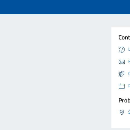
Cont
Prob