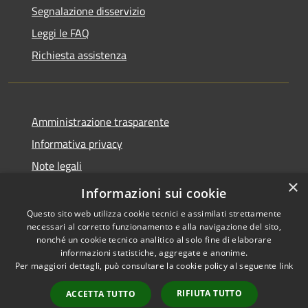
Segnalazione disservizio
Leggi le FAQ
Richiesta assistenza
Amministrazione trasparente
Informativa privacy
Note legali
×
Dichiarazione di accessibilità
Informazioni sui cookie
Questo sito web utilizza cookie tecnici e assimilati strettamente
necessari al corretto funzionamento e alla navigazione del sito,
nonché un cookie tecnico analitico al solo fine di elaborare
informazioni statistiche, aggregate e anonime.
RSS
Copyright © 2026 • Comune di
Per maggiori dettagli, può consultare la cookie policy al seguente
link
Accessibilità
San Teodoro • Powered by
Privacy
Municipium
Accesso
•
RIFIUTA TUTTO
ACCETTA TUTTO
Cookie
redazione